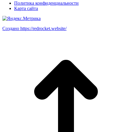
Политика конфиденциальности
Карта сайта
Создано https://redrocket.website/
В