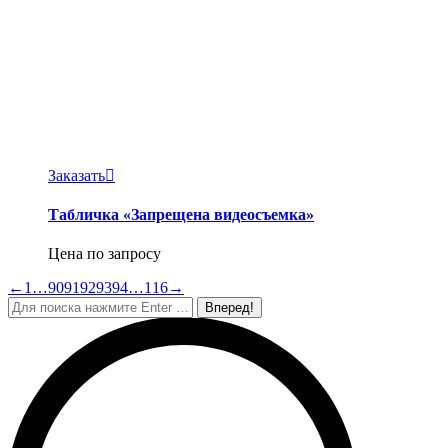
Заказать
Табличка «Запрещена видеосъемка»
Цена по запросу
←
1
…
90
91
92
93
94
…
116
→
Поиск: