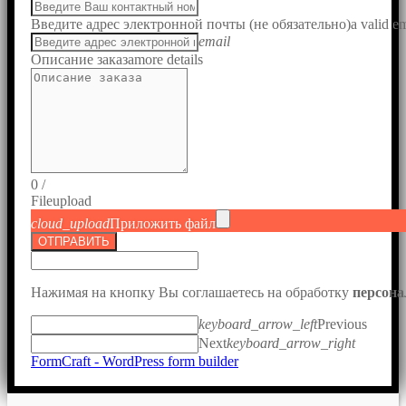
Введите адрес электронной почты (не обязательно)
a valid e
email
Описание заказа
more details
0
/
File
upload
cloud_upload
Приложить файл
ОТПРАВИТЬ
Нажимая на кнопку Вы соглашаетесь на обработку
персон
keyboard_arrow_left
Previous
Next
keyboard_arrow_right
FormCraft - WordPress form builder