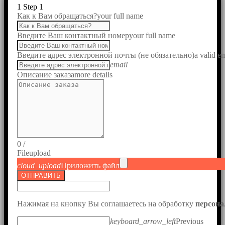
1
Step 1
Как к Вам обращаться?
your full name
Введите Ваш контактный номер
your full name
Введите адрес электронной почты (не обязательно)
a valid e
email
Описание заказа
more details
0
/
File
upload
cloud_upload
Приложить файл
ОТПРАВИТЬ
Нажимая на кнопку Вы соглашаетесь на обработку
персон
keyboard_arrow_left
Previous