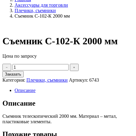
Аксессуары для торговли
Плечики, съемники
Съемник С-102-К 2000 мм
Съемник С-102-К 2000 мм
Цена по запросу
Количество
﹣
﹢
товара
Заказать
Съемник
Категория:
Плечики, съемники
Артикул:
6743
С-102-
К
Описание
2000
мм
Описание
Съемник телескопический 2000 мм. Материал – метал,
пластиковые элементы.
Похожие товары