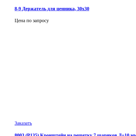
8-9 Держатель для ценника, 30х30
Цена по запросу
Заказать
8003 (Р135) Кронштейн на решетку 7 шариков Д=10 мм