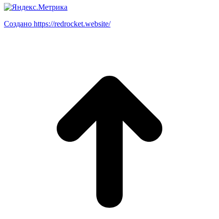
Создано https://redrocket.website/
В