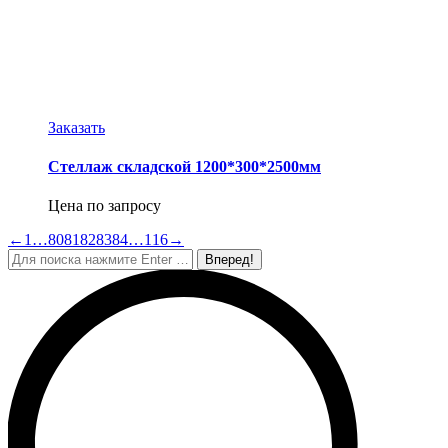
Заказать
Стеллаж складской 1200*300*2500мм
Цена по запросу
←
1
…
80
81
82
83
84
…
116
→
Поиск: