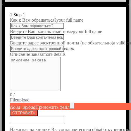
1
Step 1
Как к Вам обращаться?
your full name
Введите Ваш контактный номер
your full name
Введите адрес электронной почты (не обязательно)
a valid e
email
Описание заказа
more details
0
/
File
upload
cloud_upload
Приложить файл
ОТПРАВИТЬ
Нажимая на кнопку Вы соглашаетесь на обработку
персон