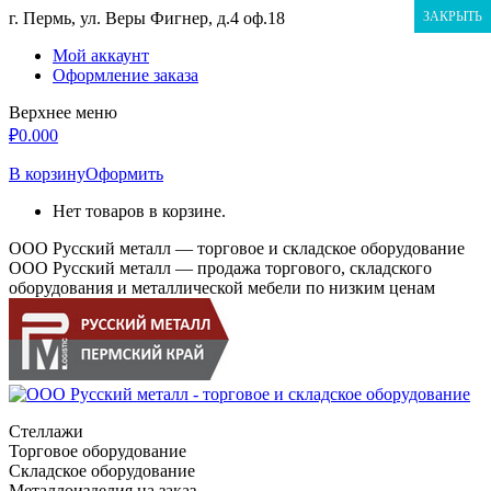
Перейти
г. Пермь, ул. Веры Фигнер, д.4 оф.18
ЗАКРЫТЬ
к
Мой аккаунт
содержанию
Оформление заказа
Верхнее меню
₽
0.00
0
В корзину
Оформить
Нет товаров в корзине.
ООО Русский металл — торговое и складское оборудование
ООО Русский металл — продажа торгового, складского
оборудования и металлической мебели по низким ценам
Стеллажи
Торговое оборудование
Складское оборудование
Металлоизделия на заказ