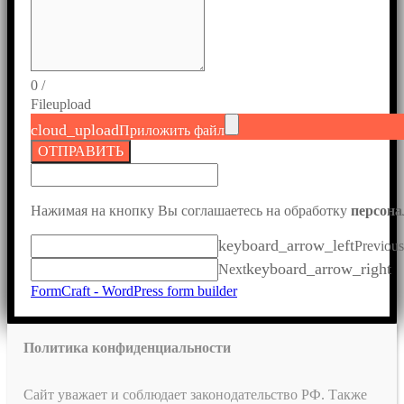
0
/
File
upload
cloud_upload
Приложить файл
ОТПРАВИТЬ
Нажимая на кнопку Вы соглашаетесь на обработку
персон
keyboard_arrow_left
Previous
keyboard_arrow_right
Next
FormCraft - WordPress form builder
Политика конфиденциальности
Сайт уважает и соблюдает законодательство РФ. Также