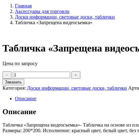
Главная
Аксессуары для торговли
Доски информации, световые доски, таблички
Табличка «Запрещена видеосъемка»
Табличка «Запрещена видеос
Цена по запросу
Количество
﹣
﹢
товара
Заказать
Табличка
Категория:
Доски информации, световые доски, таблички
Арти
"Запрещена
видеосъемка"
Описание
Описание
Табличка «Запрещена видеосъемка»- Табличка на основе из п
Размеры: 200*200. Исполнение: красный цвет, белый цвет, без т