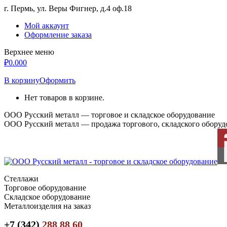
Перейти
г. Пермь, ул. Веры Фигнер, д.4 оф.18
к
Мой аккаунт
содержанию
Оформление заказа
Верхнее меню
₽
0.00
0
В корзину
Оформить
Нет товаров в корзине.
ООО Русский металл — торговое и складское оборудование
ООО Русский металл — продажа торгового, складского оборуд
Стеллажи
Торговое оборудование
Складское оборудование
Металлоизделия на заказ
+7 (342)
288 88 60