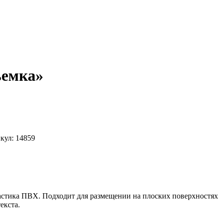
ъемка»
кул:
14859
ластика ПВХ. Подходит для размещении на плоских поверхностя
екста.