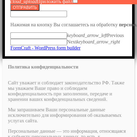
cloud_upload
Приложить файл
ОТПРАВИТЬ
Нажимая на кнопку Вы соглашаетесь на обработку
персон
keyboard_arrow_left
Previous
Next
keyboard_arrow_right
FormCraft - WordPress form builder
Политика конфиденциальности
Сайт уважает и соблюдает законодательство РФ. Также
мы уважаем Ваше право и соблюдаем
конфиденциальность при заполнении, передаче и
хранении ваших конфиденциальных сведений.
Мы запрашиваем Ваши персональные данные
исключительно для информирования об оказываемых
услугах сайта.
Персональные данные — это информация, относящаяся
к субъекту персональных данных, то есть, к