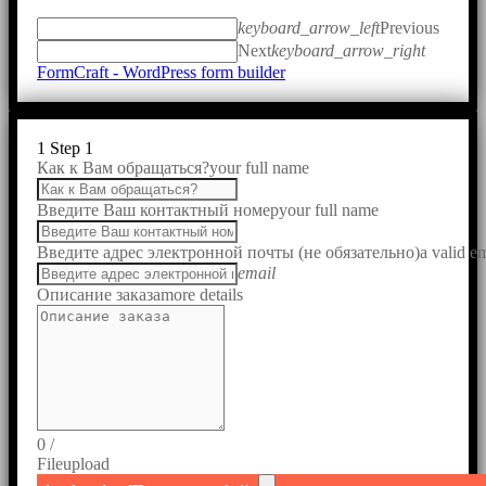
keyboard_arrow_left
Previous
Next
keyboard_arrow_right
FormCraft - WordPress form builder
1
Step 1
Как к Вам обращаться?
your full name
Введите Ваш контактный номер
your full name
Введите адрес электронной почты (не обязательно)
a valid e
email
Описание заказа
more details
0
/
File
upload