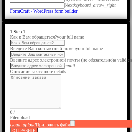
Next
keyboard_arrow_right
FormCraft - WordPress form builder
1
Step 1
Как к Вам обращаться?
your full name
Введите Ваш контактный номер
your full name
Введите адрес электронной почты (не обязательно)
a valid e
email
Описание заказа
more details
0
/
File
upload
cloud_upload
Приложить файл
ОТПРАВИТЬ