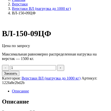
Верстаки
Верстаки ВЛ (нагрузка до 1000 кг)
ВЛ-150-09ЦФ
ВЛ-150-09ЦФ
Цена по запросу
Максимальная равномерно распределенная нагрузка на
верстак — 1500 кг.
Количество
﹣
﹢
товара
Заказать
ВЛ-150-
Категория:
Верстаки ВЛ (нагрузка до 1000 кг)
Артикул:
09ЦФ
122fa8e2bd2b
Описание
Описание