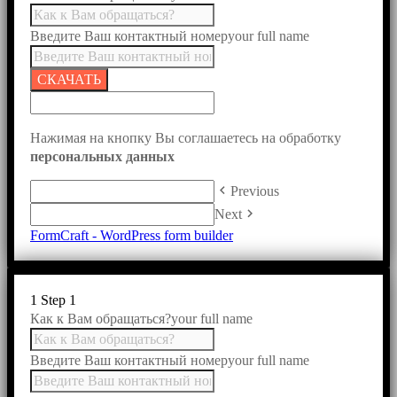
Введите Ваш контактный номер
your full name
СКАЧАТЬ
Нажимая на кнопку Вы соглашаетесь на обработку
персональных данных
keyboard_arrow_left
Previous
keyboard_arrow_right
Next
FormCraft - WordPress form builder
1
Step 1
Как к Вам обращаться?
your full name
Введите Ваш контактный номер
your full name