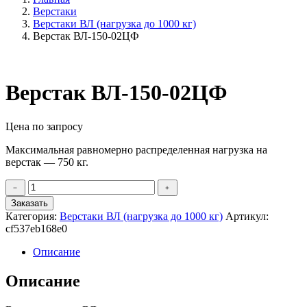
Верстаки
Верстаки ВЛ (нагрузка до 1000 кг)
Верстак ВЛ-150-02ЦФ
Верстак ВЛ-150-02ЦФ
Цена по запросу
Максимальная равномерно распределенная нагрузка на
верстак — 750 кг.
Количество
﹣
﹢
товара
Заказать
Верстак
Категория:
Верстаки ВЛ (нагрузка до 1000 кг)
Артикул:
ВЛ-150-
cf537eb168e0
02ЦФ
Описание
Описание