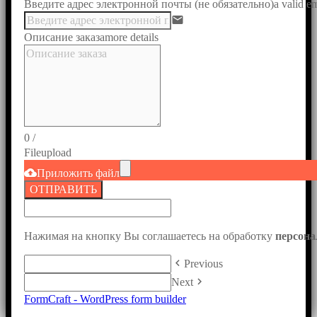
Введите адрес электронной почты (не обязательно)
a valid e
email
Описание заказа
more details
0
/
File
upload
cloud_upload
Приложить файл
ОТПРАВИТЬ
Нажимая на кнопку Вы соглашаетесь на обработку
персон
keyboard_arrow_left
Previous
keyboard_arrow_right
Next
FormCraft - WordPress form builder