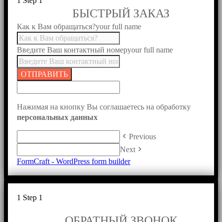
1
Step 1
БЫСТРЫЙ ЗАКАЗ
Как к Вам обращаться?
your full name
Введите Ваш контактный номер
your full name
ОТПРАВИТЬ
Нажимая на кнопку Вы соглашаетесь на обработку
персональных данных
keyboard_arrow_left
Previous
keyboard_arrow_right
Next
FormCraft - WordPress form builder
1
Step 1
ОБРАТНЫЙ ЗВОНОК