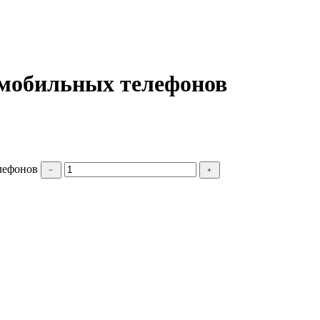
 мобильных телефонов
лефонов
﹣
﹢