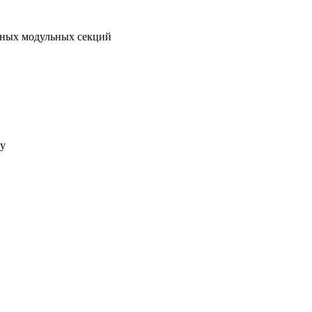
ьных модульных секций
су