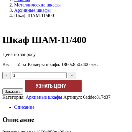
Металлические шкафы
Архивные шкафы
Шкаф ШАМ-11/400
Шкаф ШАМ-11/400
Цена по запросу
Вес — 55 кг.Размеры шкафа: 1860х850х400 мм.
Количество
﹣
﹢
товара
Шкаф
ШАМ-11/400
Заказать
Категория:
Архивные шкафы
Артикул:
6addec817d37
Описание
Описание