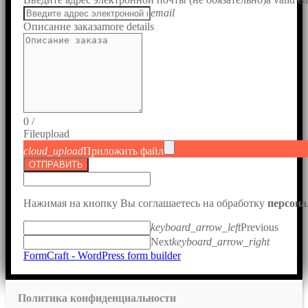
email
Описание заказа
more details
0
/
File
upload
cloud_upload
Приложить файл
ОТПРАВИТЬ
Нажимая на кнопку Вы соглашаетесь на обработку
персон
keyboard_arrow_left
Previous
Next
keyboard_arrow_right
FormCraft - WordPress form builder
Политика конфиденциальности