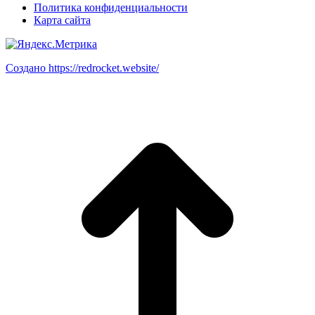
Политика конфиденциальности
Карта сайта
Создано https://redrocket.website/
В