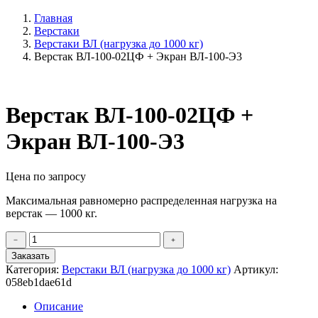
Главная
Верстаки
Верстаки ВЛ (нагрузка до 1000 кг)
Верстак ВЛ-100-02ЦФ + Экран ВЛ-100-Э3
Верстак ВЛ-100-02ЦФ +
Экран ВЛ-100-Э3
Цена по запросу
Максимальная равномерно распределенная нагрузка на
верстак — 1000 кг.
Количество
﹣
﹢
товара
Заказать
Верстак
Категория:
Верстаки ВЛ (нагрузка до 1000 кг)
Артикул:
ВЛ-100-
058eb1dae61d
02ЦФ
+
Описание
Экран