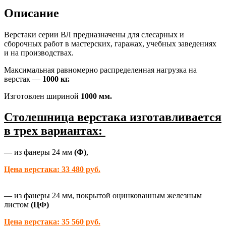
ВЛ-100-
Описание
Э3
Верстаки серии ВЛ предназначены для слесарных и
сборочных работ в мастерских, гаражах, учебных заведениях
и на производствах.
Максимальная равномерно распределенная нагрузка на
верстак —
1000 кг.
Изготовлен шириной
1000 мм.
Столешница верстака изготавливается
в трех вариантах:
— из фанеры 24 мм
(Ф)
,
Цена верстака: 33 480 руб.
— из фанеры 24 мм, покрытой оцинкованным железным
листом
(ЦФ)
Цена верстака: 35 560 руб.