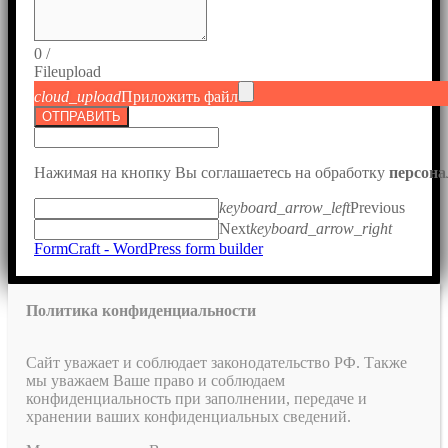
0
/
File
upload
cloud_upload
Приложить файл
ОТПРАВИТЬ
Нажимая на кнопку Вы соглашаетесь на обработку
персон
keyboard_arrow_left
Previous
Next
keyboard_arrow_right
FormCraft - WordPress form builder
Политика конфиденциальности
Сайт уважает и соблюдает законодательство РФ. Также
мы уважаем Ваше право и соблюдаем
конфиденциальность при заполнении, передаче и
хранении ваших конфиденциальных сведений.