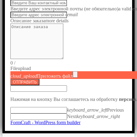
Введите адрес электронной почты (не обязательно)
a valid e
email
Описание заказа
more details
0
/
File
upload
cloud_upload
Приложить файл
ОТПРАВИТЬ
Нажимая на кнопку Вы соглашаетесь на обработку
персон
keyboard_arrow_left
Previous
Next
keyboard_arrow_right
FormCraft - WordPress form builder