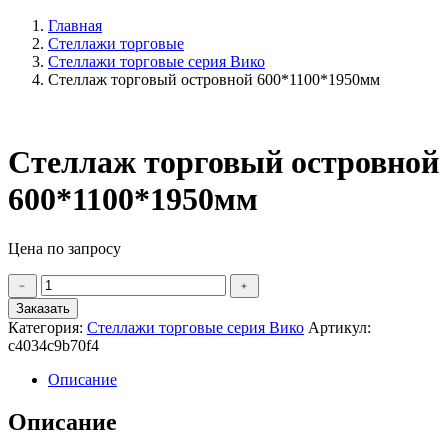
Главная
Стеллажи торговые
Стеллажи торговые серия Вико
Стеллаж торговый островной 600*1100*1950мм
Стеллаж торговый островной
600*1100*1950мм
Цена по запросу
Количество
﹣
﹢
товара
Заказать
Стеллаж
Категория:
Стеллажи торговые серия Вико
Артикул:
торговый
c4034c9b70f4
островной
600*1100*1950мм
Описание
Описание