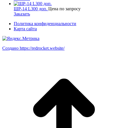
ШР-14 L300 доп.
Цена по запросу
Заказать
Политика конфиденциальности
Карта сайта
Создано https://redrocket.website/
В