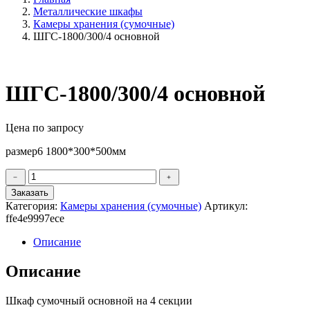
Металлические шкафы
Камеры хранения (сумочные)
ШГС-1800/300/4 основной
ШГС-1800/300/4 основной
Цена по запросу
размер6 1800*300*500мм
Количество
﹣
﹢
товара
Заказать
ШГС-1800/300/4
Категория:
Камеры хранения (сумочные)
Артикул:
основной
ffe4e9997ece
Описание
Описание
Шкаф сумочный основной на 4 секции