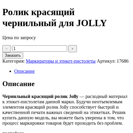
Ролик красящий
чернильный для JOLLY
Цена по запросу
Количество
﹣
﹢
товара
Заказать
Ролик
Категория:
Маркираторы и этикет-пистолеты
Артикул:
17686
красящий
чернильный
Описание
для
JOLLY
Описание
Чернильный красящий ролик Jolly
— расходный материал
к этикет-пистолетам данной марки. Будучи неотъемлемым
элементом
красящий ролик Jolly способствует быстрой и
качественной печати важных сведений на этикетках. Решив
купить данную модель, вы можете быть уверены в том, что
процесс маркировки товаров будет проходить без проблем.