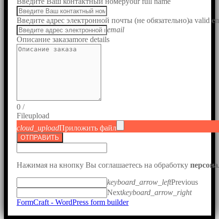
Введите Ваш контактный номер
your full name
Введите адрес электронной почты (не обязательно)
a valid e
email
Описание заказа
more details
0
/
File
upload
cloud_upload
Приложить файл
ОТПРАВИТЬ
Нажимая на кнопку Вы соглашаетесь на обработку
персон
keyboard_arrow_left
Previous
Next
keyboard_arrow_right
FormCraft - WordPress form builder