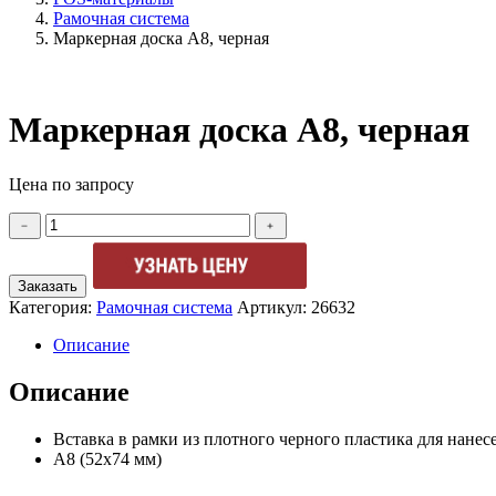
Рамочная система
Маркерная доска А8, черная
Маркерная доска А8, черная
Цена по запросу
Количество
﹣
﹢
товара
Маркерная
доска
Заказать
А8,
Категория:
Рамочная система
Артикул:
26632
черная
Описание
Описание
Вставка в рамки из плотного черного пластика для нане
А8 (52х74 мм)