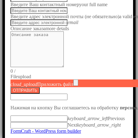
Введите Ваш контактный номер
your full name
Введите адрес электронной почты (не обязательно)
a valid e
email
Описание заказа
more details
0
/
File
upload
cloud_upload
Приложить файл
ОТПРАВИТЬ
Нажимая на кнопку Вы соглашаетесь на обработку
персон
keyboard_arrow_left
Previous
Next
keyboard_arrow_right
FormCraft - WordPress form builder