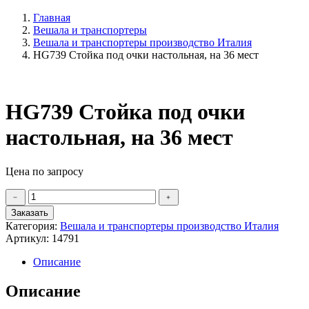
Главная
Вешала и транспортеры
Вешала и транспортеры производство Италия
HG739 Стойка под очки настольная, на 36 мест
HG739 Стойка под очки
настольная, на 36 мест
Цена по запросу
Количество
﹣
﹢
товара
Заказать
HG739
Категория:
Вешала и транспортеры производство Италия
Стойка
Артикул:
14791
под
очки
Описание
настольная,
на
Описание
36
мест