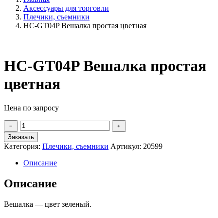
Аксессуары для торговли
Плечики, съемники
HC-GT04P Вешалка простая цветная
HC-GT04P Вешалка простая
цветная
Цена по запросу
Количество
﹣
﹢
товара
Заказать
HC-
Категория:
Плечики, съемники
Артикул:
20599
GT04P
Вешалка
Описание
простая
цветная
Описание
Вешалка — цвет зеленый.