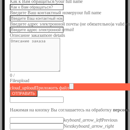
Как к Вам обращаться?
your full name
Введите Ваш контактный номер
your full name
Введите адрес электронной почты (не обязательно)
a valid e
email
Описание заказа
more details
0
/
File
upload
cloud_upload
Приложить файл
ОТПРАВИТЬ
Нажимая на кнопку Вы соглашаетесь на обработку
персон
keyboard_arrow_left
Previous
Next
keyboard_arrow_right