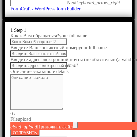
Next
keyboard_arrow_right
FormCraft - WordPress form builder
1
Step 1
Как к Вам обращаться?
your full name
Введите Ваш контактный номер
your full name
Введите адрес электронной почты (не обязательно)
a valid e
email
Описание заказа
more details
0
/
File
upload
cloud_upload
Приложить файл
ОТПРАВИТЬ