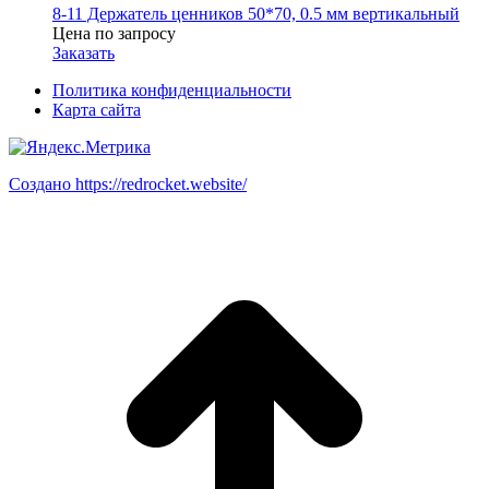
8-11 Держатель ценников 50*70, 0.5 мм вертикальный
Цена по запросу
Заказать
Политика конфиденциальности
Карта сайта
Создано https://redrocket.website/
В