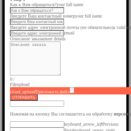
Как к Вам обращаться?
your full name
Введите Ваш контактный номер
your full name
Введите адрес электронной почты (не обязательно)
a valid e
email
Описание заказа
more details
0
/
File
upload
cloud_upload
Приложить файл
ОТПРАВИТЬ
Нажимая на кнопку Вы соглашаетесь на обработку
персон
keyboard_arrow_left
Previous
Next
keyboard_arrow_right