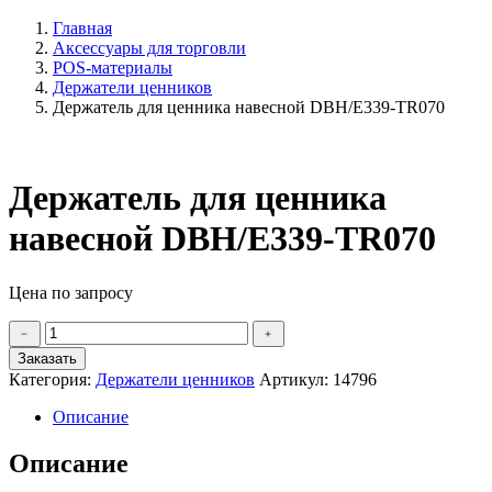
Главная
Аксессуары для торговли
POS-материалы
Держатели ценников
Держатель для ценника навесной DBH/E339-TR070
Держатель для ценника
навесной DBH/E339-TR070
Цена по запросу
Количество
﹣
﹢
товара
Заказать
Держатель
Категория:
Держатели ценников
Артикул:
14796
для
ценника
Описание
навесной
DBH/E339-
Описание
TR070