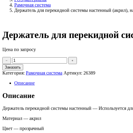
Рамочная система
Держатель для перекидной системы настенный (акрил), н
Держатель для перекидной сис
Цена по запросу
Количество
﹣
﹢
товара
Заказать
Держатель
Категория:
Рамочная система
Артикул:
26389
для
перекидной
Описание
системы
настенный
Описание
(акрил),
на
10
Держатель перекидной системы настенный — Используется для
карманов,
А4
Материал — акрил
Цвет — прозрачный