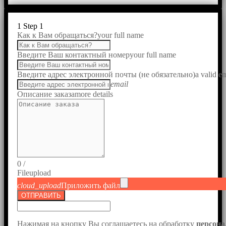
1
Step 1
Как к Вам обращаться?
your full name
Введите Ваш контактный номер
your full name
Введите адрес электронной почты (не обязательно)
a valid e
email
Описание заказа
more details
0
/
File
upload
cloud_upload
Приложить файл
ОТПРАВИТЬ
Нажимая на кнопку Вы соглашаетесь на обработку
персон