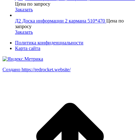
Цена по запросу
Заказать
Д2 Доска информации 2 кармана 510*470
Цена по
запросу
Заказать
Политика конфиденциальности
Карта сайта
Создано https://redrocket.website/
В