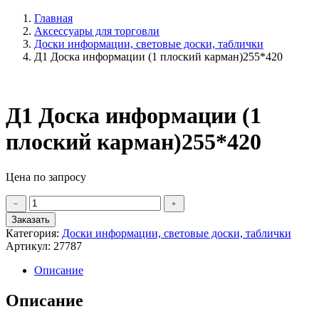
Главная
Аксессуары для торговли
Доски информации, световые доски, таблички
Д1 Доска информации (1 плоский карман)255*420
Д1 Доска информации (1
плоский карман)255*420
Цена по запросу
Количество
﹣
﹢
товара
Заказать
Д1
Категория:
Доски информации, световые доски, таблички
Доска
Артикул:
27787
информации
(1
Описание
плоский
карман)255*420
Описание