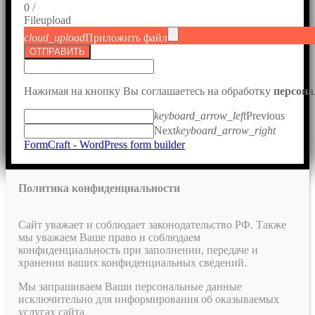
0
/
File
upload
cloud_upload
Приложить файл
ОТПРАВИТЬ
Нажимая на кнопку Вы соглашаетесь на обработку
персон
keyboard_arrow_left
Previous
Next
keyboard_arrow_right
FormCraft - WordPress form builder
Политика конфиденциальности
Сайт уважает и соблюдает законодательство РФ. Также
мы уважаем Ваше право и соблюдаем
конфиденциальность при заполнении, передаче и
хранении ваших конфиденциальных сведений.
Мы запрашиваем Ваши персональные данные
исключительно для информирования об оказываемых
услугах сайта.