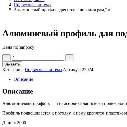
Подвесная система
Алюминевый профиль для подвешивания рам,2м
Алюминевый профиль для по
Цена по запросу
Количество
﹣
﹢
товара
Заказать
Алюминевый
Категория:
Подвесная система
Артикул:
27974
профиль
для
Описание
подвешивания
рам,2м
Описание
Алюминиевый профиль — это основная часть всей подвесной 
Профиль подвешивается к потолку, к нему крепятся пластиков
Длина: 2000