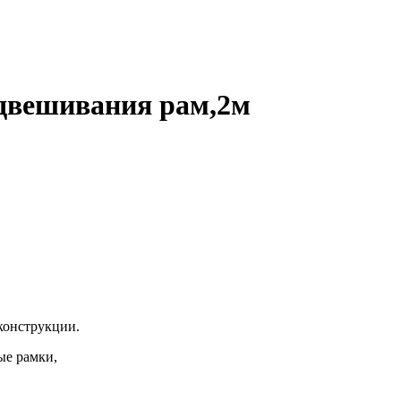
двешивания рам,2м
конструкции.
ые рамки,