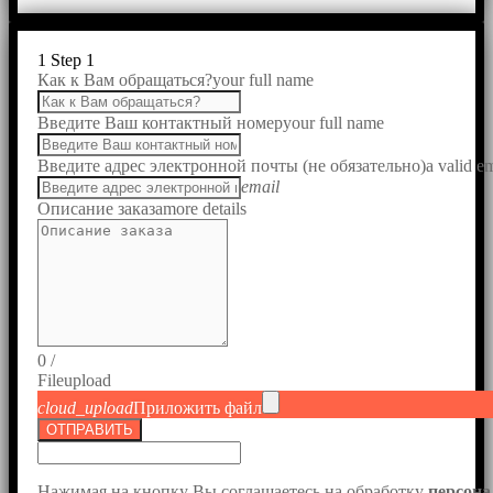
1
Step 1
Как к Вам обращаться?
your full name
Введите Ваш контактный номер
your full name
Введите адрес электронной почты (не обязательно)
a valid e
email
Описание заказа
more details
0
/
File
upload
cloud_upload
Приложить файл
ОТПРАВИТЬ
Нажимая на кнопку Вы соглашаетесь на обработку
персон